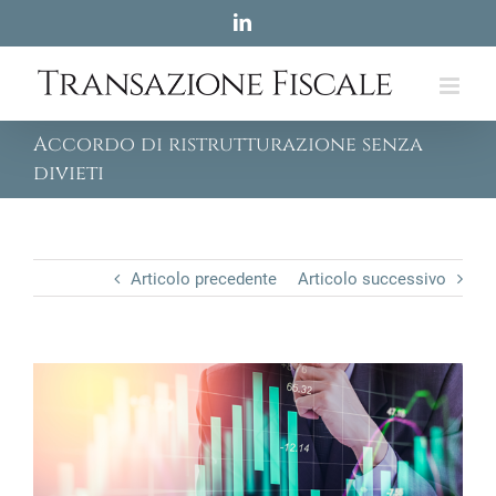
Skip
LinkedIn
to
content
Accordo di ristrutturazione senza
divieti
Articolo precedente
Articolo successivo
View
Larger
Image