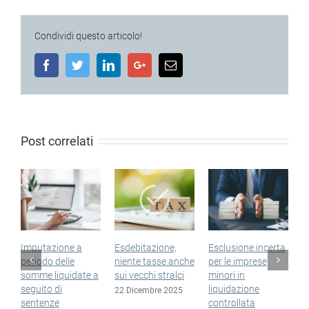
Condividi questo articolo!
Facebook
Twitter
LinkedIn
Google+
Email
Post correlati
Imputazione a
Esdebitazione,
Esclusione incerta
Sop
periodo delle
niente tasse anche
per le imprese
non
somme liquidate a
sui vecchi stralci
minori in
nel
seguito di
liquidazione
esd
22 Dicembre 2025
sentenze
controllata
15 