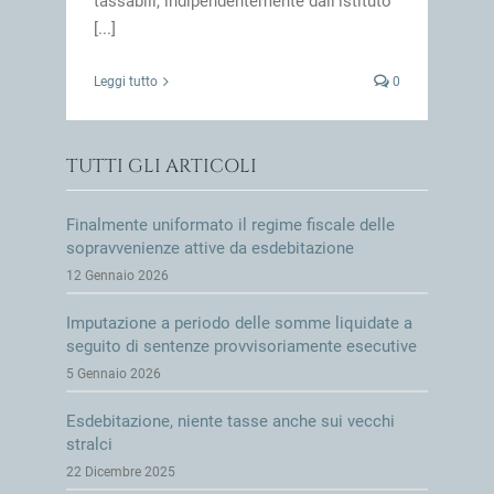
tassabili, indipendentemente dall’istituto
[...]
Leggi tutto
0
TUTTI GLI ARTICOLI
Finalmente uniformato il regime fiscale delle
sopravvenienze attive da esdebitazione
12 Gennaio 2026
Imputazione a periodo delle somme liquidate a
seguito di sentenze provvisoriamente esecutive
5 Gennaio 2026
Esdebitazione, niente tasse anche sui vecchi
stralci
22 Dicembre 2025