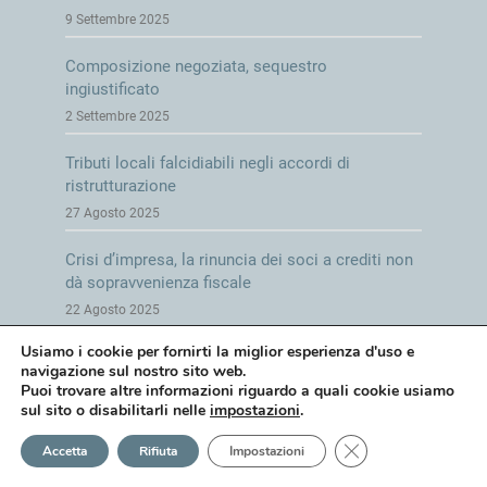
9 Settembre 2025
Composizione negoziata, sequestro
ingiustificato
2 Settembre 2025
Tributi locali falcidiabili negli accordi di
ristrutturazione
27 Agosto 2025
Crisi d’impresa, la rinuncia dei soci a crediti non
dà sopravvenienza fiscale
22 Agosto 2025
Usiamo i cookie per fornirti la miglior esperienza d'uso e
Le note di variazione IVA nella crisi d’impresa
navigazione sul nostro sito web.
4 Agosto 2025
Puoi trovare altre informazioni riguardo a quali cookie usiamo
sul sito o disabilitarli nelle
impostazioni
.
Crisi d’impresa, niente tassazione sugli attivi da
Close GDPR Cookie
Accetta
Rifiuta
Impostazioni
esdebitazione
18 Luglio 2025