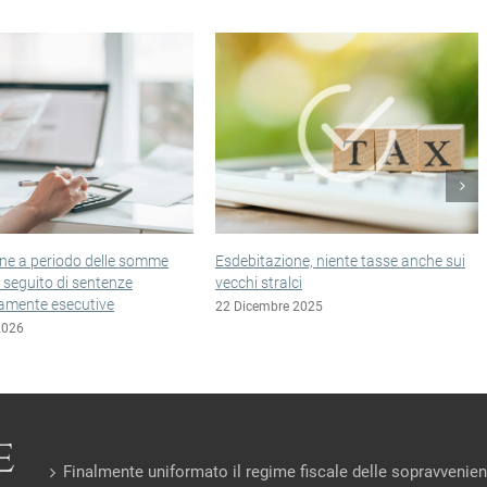
iodo delle somme
Esdebitazione, niente tasse anche sui
Esclusi
 di sentenze
vecchi stralci
in liqu
secutive
22 Dicembre 2025
22 Dic
Finalmente uniformato il regime fiscale delle sopravvenie