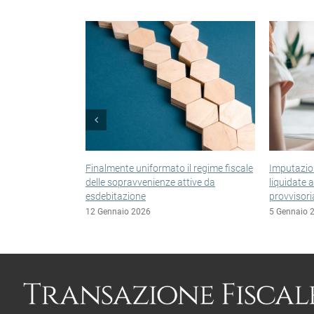
Finalmente uniformato il regime fiscale
Imputazione a per
delle sopravvenienze attive da
liquidate a seguito
esdebitazione
provvisoriamente e
12 Gennaio 2026
5 Gennaio 2026