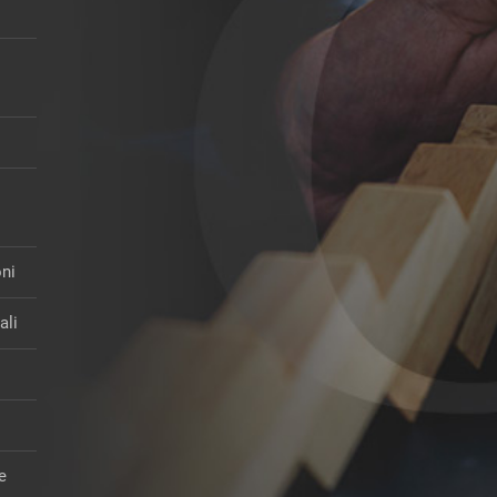
oni
ali
re