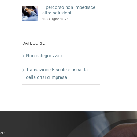
Il percorso non impedisce
altre soluzioni
28 Giugno 2024
CATEGORIE
Non categorizzato
Transazione Fiscale e fiscalità
one incerta per le imprese minori
Sopravvenienze non tassate anche
della crisi d'impresa
idazione controllata
nelle nuove esdebitazioni
embre 2025
15 Dicembre 2025
nze