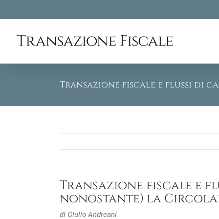
Skip
to
content
Transazione fiscale e flussi di c
Transazione fiscale e fl
nonostante) la Circolar
di Giulio Andreani