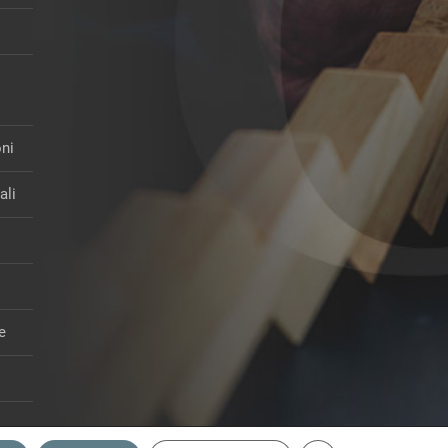
oni
ali
re