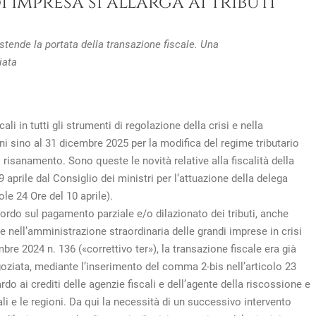
di impresa si allarga ai tributi
 estende la portata della transazione fiscale. Una
iata
ali in tutti gli strumenti di regolazione della crisi e nella
 sino al 31 dicembre 2025 per la modifica del regime tributario
di risanamento. Sono queste le novità relative alla fiscalità della
 aprile dal Consiglio dei ministri per l’attuazione della delega
ole 24 Ore del 10 aprile).
cordo sul pagamento parziale e/o dilazionato dei tributi, anche
e nell’amministrazione straordinaria delle grandi imprese in crisi
mbre 2024 n. 136 («correttivo ter»), la transazione fiscale era già
goziata, mediante l’inserimento del comma 2-bis nell’articolo 23
ardo ai crediti delle agenzie fiscali e dell’agente della riscossione e
cali e le regioni. Da qui la necessità di un successivo intervento