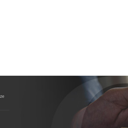
Finalmente uniformato il regime fiscale
Imputazione a periodo dell
delle sopravvenienze attive da
liquidate a seguito di senten
esdebitazione
provvisoriamente esecutive
12 Gennaio 2026
5 Gennaio 2026
nze