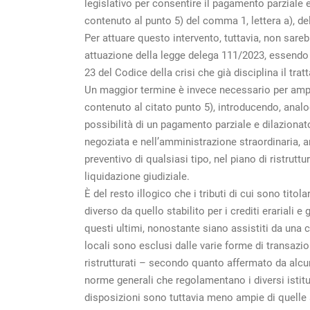
legislativo per consentire il pagamento parziale e 
contenuto al punto 5) del comma 1, lettera a), del
Per attuare questo intervento, tuttavia, non sar
attuazione della legge delega 111/2023, essendo 
23 del Codice della crisi che già disciplina il tra
Un maggior termine è invece necessario per amplia
contenuto al citato punto 5), introducendo, analog
possibilità di un pagamento parziale e dilazionato
negoziata e nell’amministrazione straordinaria, a
preventivo di qualsiasi tipo, nel piano di ristru
liquidazione giudiziale.
È del resto illogico che i tributi di cui sono titola
diverso da quello stabilito per i crediti erariali
questi ultimi, nonostante siano assistiti da una cau
locali sono esclusi dalle varie forme di transazio
ristrutturati – secondo quanto affermato da alcun
norme generali che regolamentano i diversi istit
disposizioni sono tuttavia meno ampie di quelle app