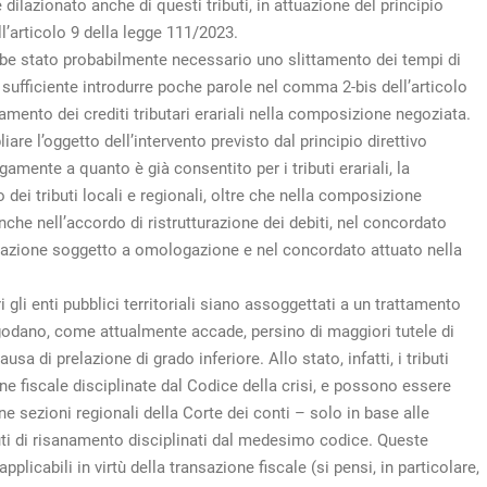
dilazionato anche di questi tributi, in attuazione del principio
l’articolo 9 della legge 111/2023.
ebbe stato probabilmente necessario uno slittamento dei tempi di
sufficiente introdurre poche parole nel comma 2-bis dell’articolo
ttamento dei crediti tributari erariali nella composizione negoziata.
re l’oggetto dell’intervento previsto dal principio direttivo
amente a quanto è già consentito per i tributi erariali, la
 dei tributi locali e regionali, oltre che nella composizione
nche nell’accordo di ristrutturazione dei debiti, nel concordato
tturazione soggetto a omologazione e nel concordato attuato nella
ri gli enti pubblici territoriali siano assoggettati a un trattamento
 e godano, come attualmente accade, persino di maggiori tutele di
sa di prelazione di grado inferiore. Allo stato, infatti, i tributi
ne fiscale disciplinate dal Codice della crisi, e possono essere
e sezioni regionali della Corte dei conti – solo in base alle
uti di risanamento disciplinati dal medesimo codice. Queste
licabili in virtù della transazione fiscale (si pensi, in particolare,