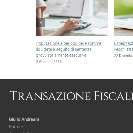
Esdebitazione, niente tasse anche sui
Esclusione
vecchi stralci
in liquida
22 Dicembre 2025
22 Dicembr
Giulio Andreani
Partner
Gianni & Origoni