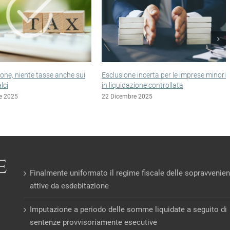
 incerta per le imprese minori
Sopravvenienze non tassate anche
zione controllata
nelle nuove esdebitazioni
e 2025
15 Dicembre 2025
Finalmente uniformato il regime fiscale delle sopravvenie
attive da esdebitazione
Imputazione a periodo delle somme liquidate a seguito di
sentenze provvisoriamente esecutive