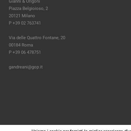
Piazza Belgioioso, 2
20121 Milano
P +39 02 763741
Via delle Quattro Fontane, 20
00184 Roma
P +39 06 478751
gandreani@gop.it