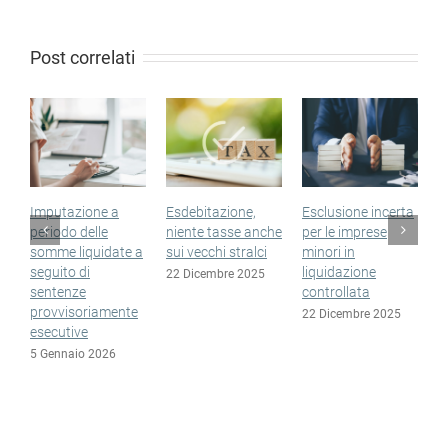
Post correlati
Imputazione a
Esdebitazione,
Esclusione incerta
S
periodo delle
niente tasse anche
per le imprese
n
somme liquidate a
sui vecchi stralci
minori in
n
seguito di
liquidazione
e
22 Dicembre 2025
sentenze
controllata
1
provvisoriamente
22 Dicembre 2025
esecutive
5 Gennaio 2026