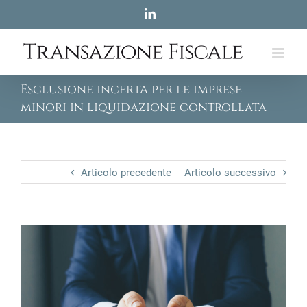
Skip
LinkedIn
to
content
Esclusione incerta per le imprese
minori in liquidazione controllata
Articolo precedente
Articolo successivo
View
Larger
Image