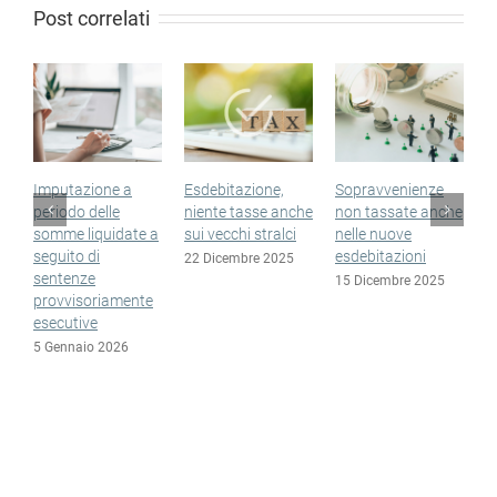
Post correlati
Imputazione a
Esdebitazione,
Sopravvenienze
Com
periodo delle
niente tasse anche
non tassate anche
nego
somme liquidate a
sui vecchi stralci
nelle nuove
dell
seguito di
esdebitazioni
debi
22 Dicembre 2025
sentenze
15 Dicembre 2025
1 D
provvisoriamente
esecutive
5 Gennaio 2026