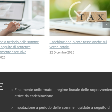
ione, niente tasse anche sui
Esclusione incerta per le imprese minori
alci
in liquidazione controllata
re 2025
22 Dicembre 2025
Finalmente uniformato il regime fiscale delle sopravvenie
attive da esdebitazione
Imputazione a periodo delle somme liquidate a seguito di