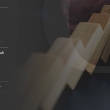
oni
ali
re