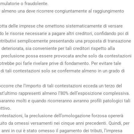
simulatorie o fraudolente.
e e almeno una deve ricorrere congiuntamente al raggiungimento
dotta delle imprese che omettono sistematicamente di versare
 le risorse necessarie a pagare altri creditori, confidando poi di
 contributivi semplicemente presentando una proposta di transazione
deteriorata, sia conveniente per tali creditori rispetto alla
la preclusione possa essere provocata anche solo da contestazioni
trebbe poi farle rivelare prive di fondamento. Per evitare tale
a di tali contestazioni solo se confermate almeno in un grado di
ccorre che l’importo di tali contestazioni ecceda un terzo del
quest’ultimo rappresenti almeno l’80% dell’esposizione complessiva.
saranno molti e quando ricorreranno avranno profili patologici tali
ttivo.
 contestazioni, la preclusione dell’omologazione forzosa opererà
ituito da omessi versamenti nei cinque anni precedenti. Quindi, per
 anni in cui è stato omesso il pagamento dei tributi, l’impresa