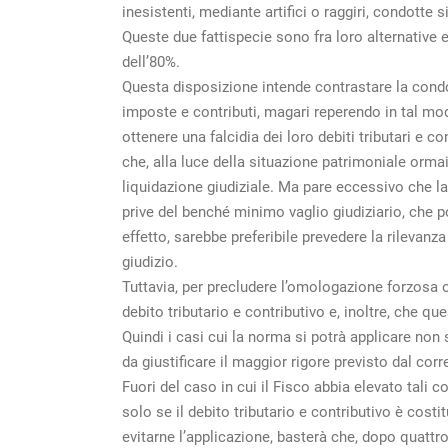
inesistenti, mediante artifici o raggiri, condotte 
Queste due fattispecie sono fra loro alternativ
dell’80%.
Questa disposizione intende contrastare la con
imposte e contributi, magari reperendo in tal modo
ottenere una falcidia dei loro debiti tributari e
che, alla luce della situazione patrimoniale ormai 
liquidazione giudiziale. Ma pare eccessivo che 
prive del benché minimo vaglio giudiziario, che po
effetto, sarebbe preferibile prevedere la rilevanz
giudizio.
Tuttavia, per precludere l’omologazione forzosa o
debito tributario e contributivo e, inoltre, che 
Quindi i casi cui la norma si potrà applicare non 
da giustificare il maggior rigore previsto dal corre
Fuori del caso in cui il Fisco abbia elevato tali
solo se il debito tributario e contributivo è cost
evitarne l’applicazione, basterà che, dopo quattro