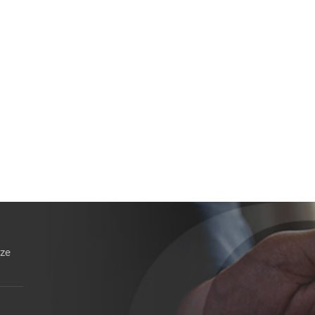
Sopravvenienze non tassate anche
nelle nuove esdebitazioni
15 Dicembre 2025
nze