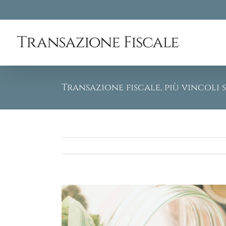
Skip
to
content
Transazione fiscale, più vincoli
View
Larger
Image