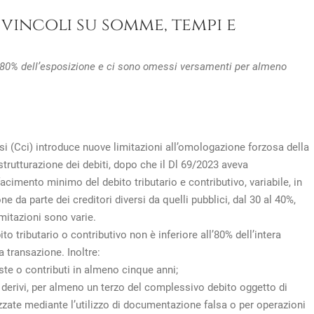
 vincoli su somme, tempi e
 all’80% dell’esposizione e ci sono omessi versamenti per almeno
si (Cci) introduce nuove limitazioni all’omologazione forzosa della
istrutturazione dei debiti, dopo che il Dl 69/2023 aveva
imento minimo del debito tributario e contributivo, variabile, in
ne da parte dei creditori diversi da quelli pubblici, dal 30 al 40%,
imitazioni sono varie.
to tributario o contributivo non è inferiore all’80% dell’intera
 transazione. Inoltre:
te o contributi in almeno cinque anni;
le derivi, per almeno un terzo del complessivo debito oggetto di
izzate mediante l’utilizzo di documentazione falsa o per operazioni