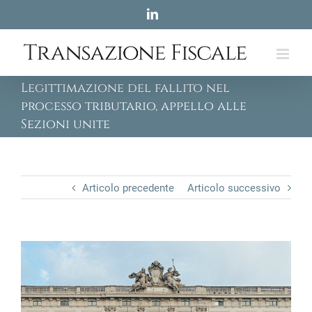
Skip
LinkedIn
to
content
Legittimazione del fallito nel
processo tributario, appello alle
Sezioni unite
Articolo precedente
Articolo successivo
View
Larger
Image