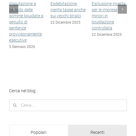
Imputazione a
Esdebitazione,
Esclusione incerta
Sop
periodo delle
niente tasse anche
per le imprese
non
somme liquidate a
sui vecchi stralci
minori in
nel
seguito di
liquidazione
esd
22 Dicembre 2025
sentenze
controllata
15 
provvisoriamente
22 Dicembre 2025
esecutive
5 Gennaio 2026
Cerca nel blog
Search
for:
Popolari
Recenti