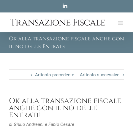
Skip
LinkedIn
to
content
Ok alla transazione fiscale anche con
il no delle Entrate
Articolo precedente
Articolo successivo
Ok alla transazione fiscale
anche con il no delle
Entrate
di Giulio Andreani e Fabio Cesare