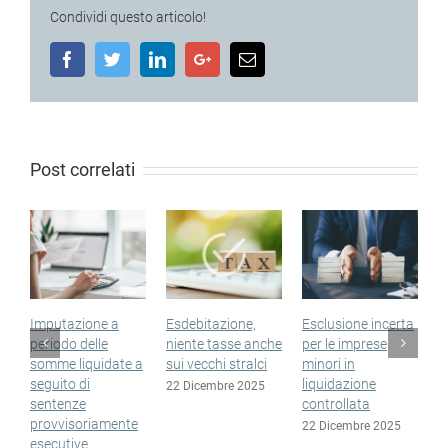
Condividi questo articolo!
Facebook
Twitter
LinkedIn
Google+
Email
Post correlati
Imputazione a
Esdebitazione,
Esclusione incerta
S
periodo delle
niente tasse anche
per le imprese
n
somme liquidate a
sui vecchi stralci
minori in
n
seguito di
liquidazione
e
22 Dicembre 2025
sentenze
controllata
1
provvisoriamente
22 Dicembre 2025
esecutive