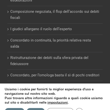
esdebitazioni
Composizione negoziata, il flop dell’accordo sui debiti
fiscali
I giudici allargano il ruolo dell’esperto
Concordato in continuità, la priorità relativa resta
salda
Ristrutturazione dei debiti sulla sfera privata del
fideiussore
Concordato, per l’omologa basta il sì di pochi creditori
Usiamo i cookie per fornirti la miglior esperienza d'uso e
navigazione sul nostro sito web.
Puoi trovare altre informazioni riguardo a quali cookie usiamo
sul sito o disabilitarli nelle
impostazioni
.
© Copyright 2012 -
2026 | Giulio Andreani |
PRIVACY
|
COOKIE
|