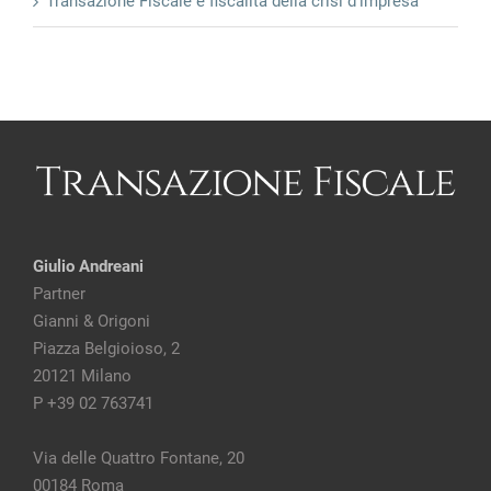
Transazione Fiscale e fiscalità della crisi d'impresa
Giulio Andreani
Partner
Gianni & Origoni
Piazza Belgioioso, 2
20121 Milano
P +39 02 763741
Via delle Quattro Fontane, 20
00184 Roma