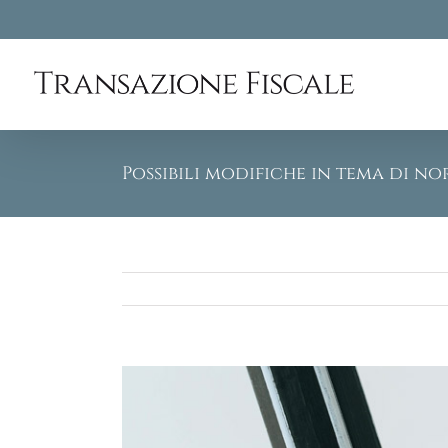
Skip
to
content
Possibili modifiche in tema di n
View
Larger
Image