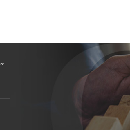
inori
Sopravvenienze non tassate anche
nelle nuove esdebitazioni
15 Dicembre 2025
nze