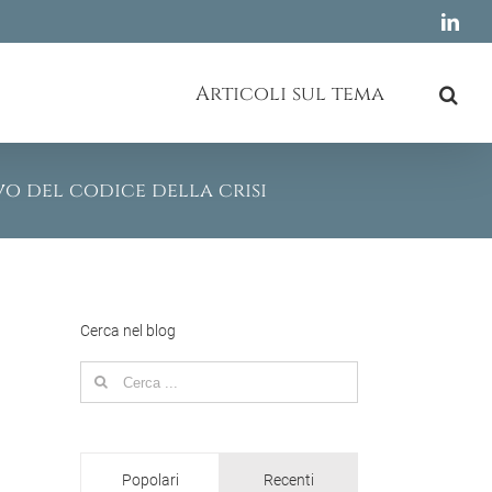
Link
Articoli sul tema
vo del codice della crisi
Cerca nel blog
Search
for:
Popolari
Recenti