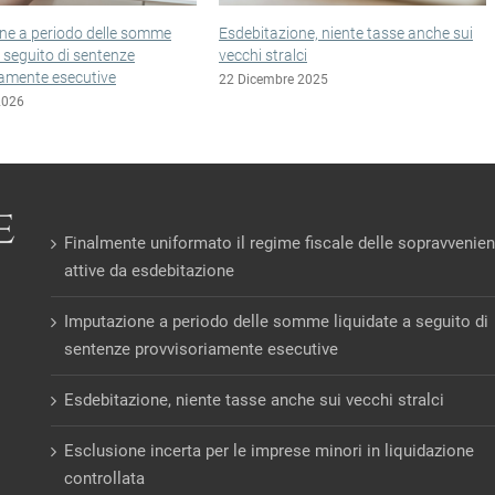
bitazione, niente tasse anche sui
Esclusione incerta per le imprese m
hi stralci
in liquidazione controllata
icembre 2025
22 Dicembre 2025
Finalmente uniformato il regime fiscale delle sopravvenie
attive da esdebitazione
Imputazione a periodo delle somme liquidate a seguito di
sentenze provvisoriamente esecutive
Esdebitazione, niente tasse anche sui vecchi stralci
Esclusione incerta per le imprese minori in liquidazione
controllata