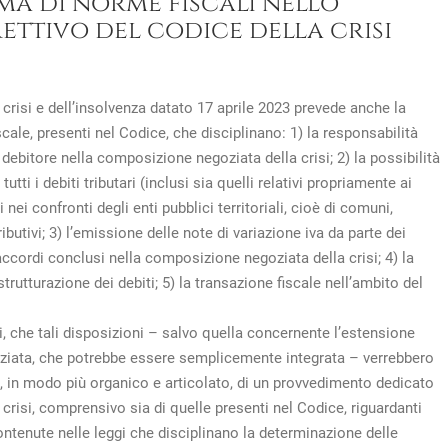
ema di norme fiscali nello
ttivo del codice della crisi
crisi e dell’insolvenza datato 17 aprile 2023 prevede anche la
scale, presenti nel Codice, che disciplinano: 1) la responsabilità
 debitore nella composizione negoziata della crisi; 2) la possibilità
ti i debiti tributari (inclusi sia quelli relativi propriamente ai
i nei confronti degli enti pubblici territoriali, cioè di comuni,
ibutivi; 3) l’emissione delle note di variazione iva da parte dei
accordi conclusi nella composizione negoziata della crisi; 4) la
strutturazione dei debiti; 5) la transazione fiscale nell’ambito del
ni, che tali disposizioni – salvo quella concernente l’estensione
oziata, che potrebbe essere semplicemente integrata – verrebbero
o, in modo più organico e articolato, di un provvedimento dedicato
 crisi, comprensivo sia di quelle presenti nel Codice, riguardanti
contenute nelle leggi che disciplinano la determinazione delle