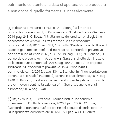
patrimonio esistente alla data di apertura della procedura
e non anche di quello formatosi successivamente.
[1] In dottrina si vedano ex multis: M. Fabiani, “Fallimento e
concordato preventivo”, II, in Commentario Scialoja-Branca-Galgano,
2014, pag. 243; G. Bozza, “Il trattamento dei creditori privilegiati nel
concordato preventivo”, in Il fallimento e le altre procedure
concorsuali, n. 4/2012, pag. 381; A. Guiotto, “Destinazione dei flussi di
cassa e gestione dei conflitti d’interessi nel concordato preventivo
con continuità aziendale”, ivi, n. 8-9/2019, pag. 1099; P.F. Censoni, “Il
concordato preventivo”, in A. Jorio – B. Sassani (diretto da), Trattato
delle procedure concorsuali, 2016, pag. 152; A. Rossi, “Le proposte
‘indecenti’ nel concordato preventivo”, in Giurisprudenza
commerciale, n. 2/2015, I, pag. 334; L. Stanghellini, “Il concordato con
continuità aziendale”, in Società, banche e crisi d’impresa, 2014, pag.
1240; S. Bonfatti, “La disciplina dei creditori privilegiati nel concordato
preventivo con continuità aziendale”, in Società, banche e crisi
d’impresa, 2014, pag. 1240.
[2] Cfr., ex multis, G. Terranova, “I concordati in un’economia
finanziaria”, in Diritto fallimentare, 2020, I, pag. 20; G. D’Attorre,
“Concordato con continuità ed ordine delle cause di prelazione”, in
Giurisprudenza commerciale, n. 1/2016, I, pag. 43; F. Guerrera,