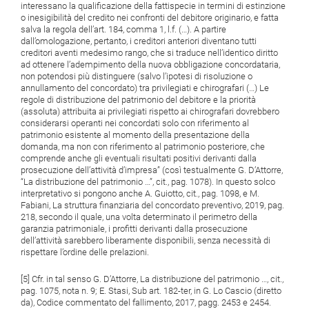
interessano la qualificazione della fattispecie in termini di estinzione
o inesigibilità del credito nei confronti del debitore originario, e fatta
salva la regola dell’art. 184, comma 1, l.f. (…). A partire
dall’omologazione, pertanto, i creditori anteriori diventano tutti
creditori aventi medesimo rango, che si traduce nell’identico diritto
ad ottenere l’adempimento della nuova obbligazione concordataria,
non potendosi più distinguere (salvo l’ipotesi di risoluzione o
annullamento del concordato) tra privilegiati e chirografari (…) Le
regole di distribuzione del patrimonio del debitore e la priorità
(assoluta) attribuita ai privilegiati rispetto ai chirografari dovrebbero
considerarsi operanti nei concordati solo con riferimento al
patrimonio esistente al momento della presentazione della
domanda, ma non con riferimento al patrimonio posteriore, che
comprende anche gli eventuali risultati positivi derivanti dalla
prosecuzione dell’attività d’impresa” (così testualmente G. D’Attorre,
“La distribuzione del patrimonio …”, cit., pag. 1078). In questo solco
interpretativo si pongono anche A. Guiotto, cit., pag. 1098, e M.
Fabiani, La struttura finanziaria del concordato preventivo, 2019, pag.
218, secondo il quale, una volta determinato il perimetro della
garanzia patrimoniale, i profitti derivanti dalla prosecuzione
dell’attività sarebbero liberamente disponibili, senza necessità di
rispettare l’ordine delle prelazioni.
[5] Cfr. in tal senso G. D’Attorre, La distribuzione del patrimonio …, cit.,
pag. 1075, nota n. 9; E. Stasi, Sub art. 182-ter, in G. Lo Cascio (diretto
da), Codice commentato del fallimento, 2017, pagg. 2453 e 2454.