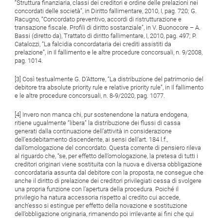
“Struttura finanziaria, classi dei creditori e ordine delle prelazioni nei
concordati delle società”, in Diritto fallimentare, 2010, I, pag. 720; G.
Racugno, “Concordato preventivo, accordi di ristrutturazione e
transazione fiscale. Profili di diritto sostanziale”, in V. Buonocore – A.
Bassi (diretto da), Trattato di diritto fallimentare, I, 2010, pag. 497; P.
Catalozzi, “La falcidia concordataria dei crediti assistiti da
prelazione”, in Il fallimento e le altre procedure concorsuali, n. 9/2008,
pag. 1014.
[3] Così testualmente G. D’Attorre, “La distribuzione del patrimonio del
debitore tra absolute priority rule e relative priority rule”, in Il fallimento
e le altre procedure concorsuali, n. 8-9/2020, pag. 1077.
[4] Invero non manca chi, pur sostenendone la natura endogena,
ritiene ugualmente “libera” la distribuzione dei flussi di cassa
generati dalla continuazione dell’attività in considerazione
dell’esdebitamento discendente, ai sensi dell’art. 184 l.f.,
dall’omologazione del concordato. Questa corrente di pensiero rileva
al riguardo che, “se, per effetto dell’omologazione, la pretesa di tutti i
creditori originari viene sostituita con la nuova e diversa obbligazione
concordataria assunta dal debitore con la proposta, ne consegue che
anche il diritto di prelazione dei creditori privilegiati cessa di svolgere
una propria funzione con l’apertura della procedura. Poiché il
privilegio ha natura accessoria rispetto al credito cui accede,
anch’esso si estingue per effetto della novazione e sostituzione
dell’obbligazione originaria, rimanendo poi irrilevante ai fini che qui