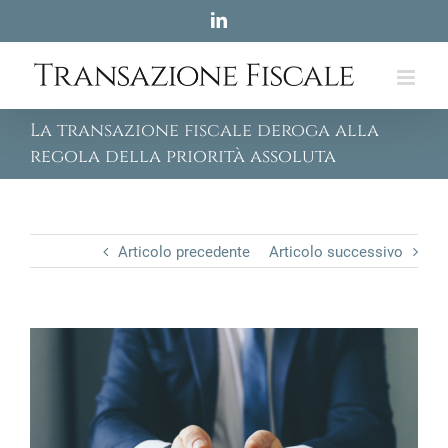
Skip
LinkedIn
to
content
La transazione fiscale deroga alla
regola della priorità assoluta
Articolo precedente
Articolo successivo
View
Larger
Image