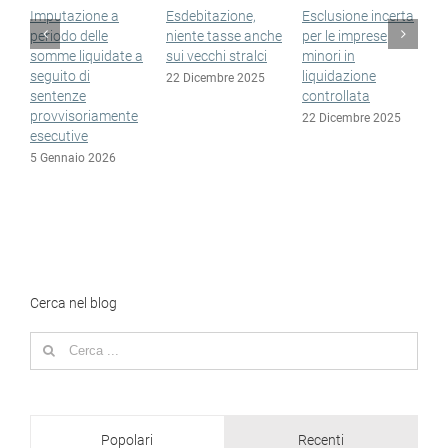
Imputazione a
Esdebitazione,
Esclusione incerta
S
periodo delle
niente tasse anche
per le imprese
n
somme liquidate a
sui vecchi stralci
minori in
n
seguito di
liquidazione
e
22 Dicembre 2025
sentenze
controllata
1
provvisoriamente
22 Dicembre 2025
esecutive
5 Gennaio 2026
Cerca nel blog
Search
for:
Popolari
Recenti