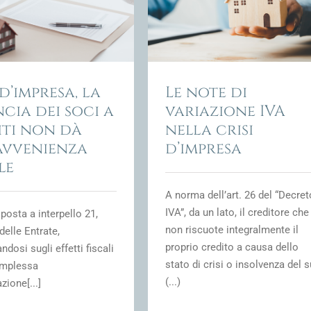
d’impresa
ione Fiscale e fiscalità della crisi
d'impresa
 d’impresa, la
Le note di
cia dei soci a
variazione IVA
iti non dà
nella crisi
avvenienza
d’impresa
le
A norma dell’art. 26 del “Decret
IVA”, da un lato, il creditore che
sposta a interpello 21,
non riscuote integralmente il
delle Entrate,
proprio credito a causa dello
ndosi sugli effetti fiscali
stato di crisi o insolvenza del 
omplessa
(...)
azione[...]