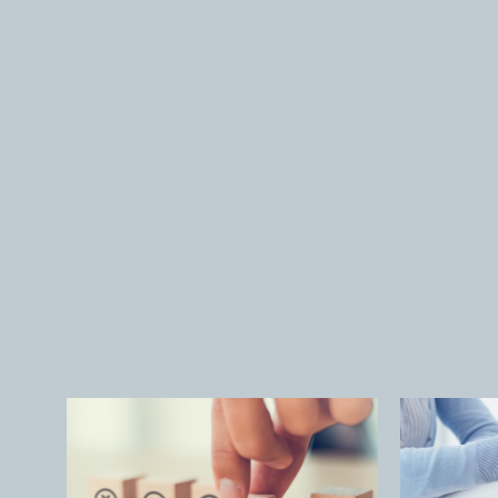
ccordi
Crisi d’impresa, la rinuncia dei soci a
Le no