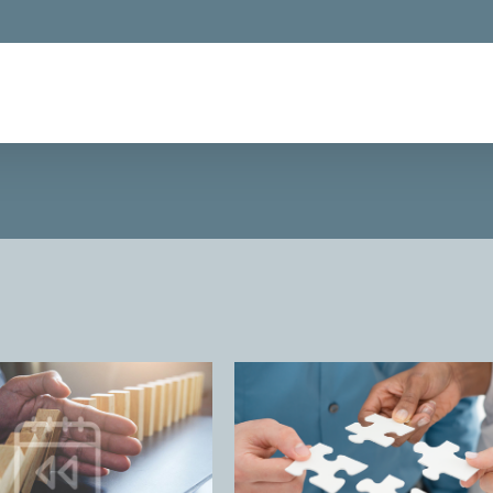
liquota dipende dagli asset
trasferiti