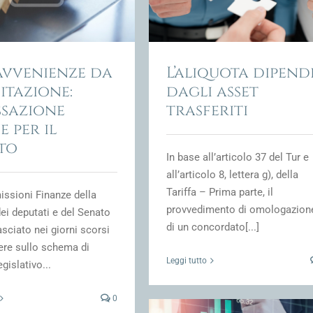
ione Fiscale e fiscalità della crisi
d'impresa
avvenienze da
L’aliquota dipend
itazione:
dagli asset
ssazione
trasferiti
 per il
ato
In base all’articolo 37 del Tur e
all’articolo 8, lettera g), della
Tariffa – Prima parte, il
ssioni Finanze della
provvedimento di omologazion
i deputati e del Senato
di un concordato[...]
asciato nei giorni scorsi
rere sullo schema di
Leggi tutto
gislativo...
0