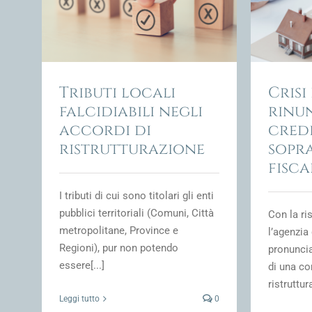
crediti non dà sopravvenienza fiscale
 crisi
Transazione Fiscale e fiscalità della crisi
Transaz
d'impresa
Tributi locali
Crisi
falcidiabili negli
rinun
accordi di
cred
ristrutturazione
sopr
fisca
I tributi di cui sono titolari gli enti
pubblici territoriali (Comuni, Città
Con la ri
metropolitane, Province e
l’agenzia 
Regioni), pur non potendo
pronuncia
essere[...]
di una c
ristruttur
Leggi tutto
0