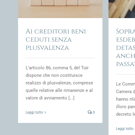
 crisi
Transazione Fiscale e fiscalità della crisi
Transaz
d'impresa
Ai creditori beni
Sopr
ceduti senza
esdeb
plusvalenza
deta
anche
pass
L’articolo 86, comma 5, del Tuir
dispone che non costituisce
realizzo di plusvalenze, comprese
Le Commi
quelle relative alle rimanenze e al
Camera de
valore di avviamento [...]
hanno ril
illoro pa
Leggi tutto
0
decreto le
Leggi tutto