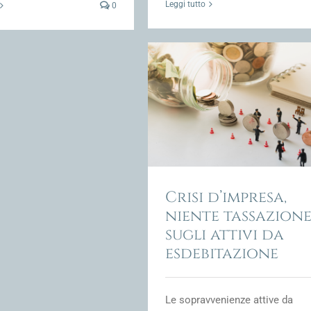
Leggi tutto
0
 d’impresa, niente tassazione
gli attivi da esdebitazione
ione Fiscale e fiscalità della crisi
d'impresa
Crisi d’impresa,
niente tassazion
sugli attivi da
esdebitazione
Le sopravvenienze attive da