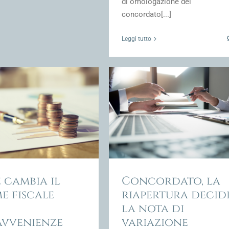
di omologazione del
concordato[...]
Leggi tutto
rdato, la riapertura decide la
nota di variazione
ione Fiscale e fiscalità della crisi
d'impresa
 cambia il
Concordato, la
e fiscale
riapertura decid
e
la nota di
avvenienze
variazione