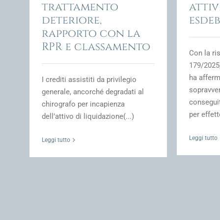
trattamento
attiv
deteriore,
esde
rapporto con la
RPR e classamento
Con la ri
179/2025,
ha afferm
I crediti assistiti da privilegio
sopravve
generale, ancorché degradati al
conseguit
chirografo per incapienza
per effett
dell’attivo di liquidazione(...)
Leggi tutto
Leggi tutto
Compo
Transaz