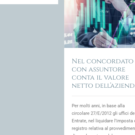
ncordato con assuntore conta
l valore netto dell’azienda
ione Fiscale e fiscalità della crisi
d'impresa
Nel concordato
con assuntore
conta il valore
netto dell’azien
Per molti anni, in base alla
circolare 27/E/2012 gli uffici de
Entrate, nel liquidare l’imposta 
registro relativa al provvedime