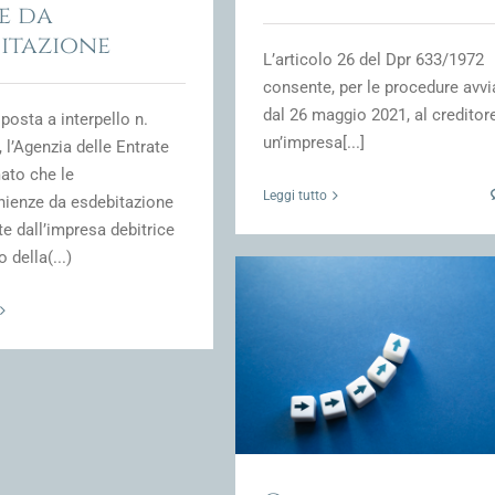
e da
bitazione
L’articolo 26 del Dpr 633/1972
consente, per le procedure avvi
dal 26 maggio 2021, al creditore
sposta a interpello n.
un’impresa[...]
 l’Agenzia delle Entrate
ato che le
Leggi tutto
nienze da esdebitazione
e dall’impresa debitrice
o della(...)
sizione negoziata, sequestro
ingiustificato
ione Fiscale e fiscalità della crisi
d'impresa