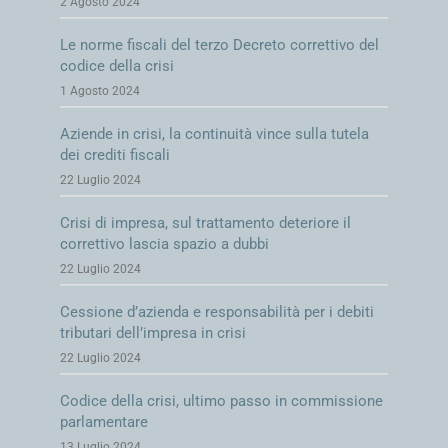
2 Agosto 2024
fiscali
Le norme fiscali del terzo Decreto correttivo del
I giudici allargano il ruolo dell’esperto
codice della crisi
1 Agosto 2024
Concordato in continuità, la priorità relativa resta
salda
Aziende in crisi, la continuità vince sulla tutela
dei crediti fiscali
Ristrutturazione dei debiti sulla sfera privata del
22 Luglio 2024
fideiussore
Crisi di impresa, sul trattamento deteriore il
correttivo lascia spazio a dubbi
Concordato, per l’omologa basta il sì di pochi creditori
22 Luglio 2024
Cessione d’azienda e responsabilità per i debiti
tributari dell’impresa in crisi
22 Luglio 2024
© Copyright 2012 -
2026 | Giulio Andreani |
PRIVACY
|
COOKIE
|
Codice della crisi, ultimo passo in commissione
Powered by
Emotion Design
parlamentare
13 Luglio 2024