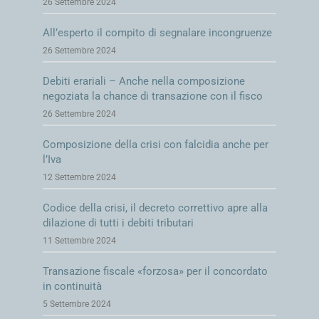
26 Settembre 2024
All’esperto il compito di segnalare incongruenze
26 Settembre 2024
Debiti erariali – Anche nella composizione
negoziata la chance di transazione con il fisco
26 Settembre 2024
Giulio Andreani
Composizione della crisi con falcidia anche per
Partner
l’Iva
Gianni & Origoni
12 Settembre 2024
Piazza Belgioioso, 2
20121 Milano
Codice della crisi, il decreto correttivo apre alla
P +39 02 763741
dilazione di tutti i debiti tributari
11 Settembre 2024
Via delle Quattro Fontane, 20
Transazione fiscale «forzosa» per il concordato
00184 Roma
in continuità
P +39 06 478751
5 Settembre 2024