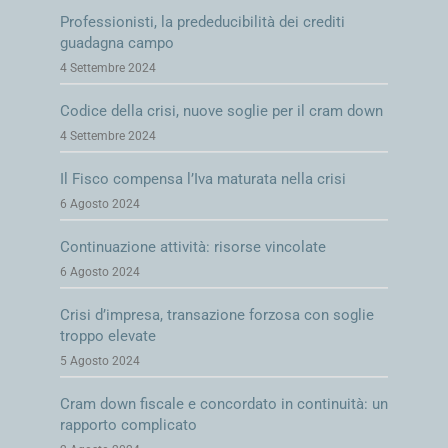
gandreani@gop.it
Professionisti, la prededucibilità dei crediti
guadagna campo
4 Settembre 2024
Finalmente uniformato il regime fiscale delle
Codice della crisi, nuove soglie per il cram down
sopravvenienze attive da esdebitazione
4 Settembre 2024
Il Fisco compensa l’Iva maturata nella crisi
Imputazione a periodo delle somme liquidate a
seguito di sentenze provvisoriamente esecutive
6 Agosto 2024
Continuazione attività: risorse vincolate
Esdebitazione, niente tasse anche sui vecchi stralci
6 Agosto 2024
Esclusione incerta per le imprese minori in
Crisi d’impresa, transazione forzosa con soglie
liquidazione controllata
troppo elevate
5 Agosto 2024
Sopravvenienze non tassate anche nelle nuove
esdebitazioni
Cram down fiscale e concordato in continuità: un
rapporto complicato
Composizione negoziata, il flop dell’accordo sui debiti