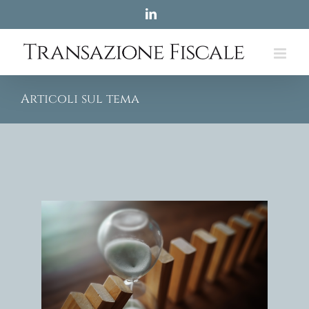
Skip
LinkedIn
to
content
Articoli sul tema
ordato
impresa