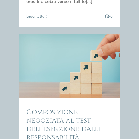
crediti o debiti verso il fallito[...]
Leggi tutto
0
à
impresa
Composizione
negoziata al test
dell’esenzione dalle
responsabilità