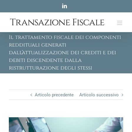
Skip
LinkedIn
to
content
Il trattamento fiscale dei componenti
reddituali generati
dall’attualizzazione dei crediti e dei
debiti discendente dalla
ristrutturazione degli stessi
Articolo precedente
Articolo successivo
View
Larger