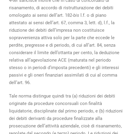
4-ter sancisce inoltre che in caso di concordato di
risanamento, di accordo di ristrutturazione dei debiti
omologato ai sensi dell’art. 182-
bis
l.f. o di piano
attestato ai sensi dell’art. 67, comma 3, lett. d), l.f., la
riduzione dei debiti dell’impresa non costituisce
sopravvenienza attiva solo per la parte che eccede le
perdite, pregresse e di periodo, di cui all’art. 84, senza
considerare il limite dell’ottanta per cento, la deduzione
relativa all’agevolazione ACE (maturata nel periodo
stesso o in periodi d’imposta precedenti) e gli interessi
passivi e gli oneri finanziari assimilati di cui al comma
dell’art. 96.
Tale norma distingue quindi tra (a) riduzioni dei debiti
originate da procedure concorsuali con finalità
liquidatorie, disciplinate dal primo periodo, e (b) riduzioni
dei debiti derivanti da procedure finalizzate alla
prosecuzione dell’attività aziendale, cioè di risanamento,
regolate dal secondo (e terzo) periodo. Le riduzioni dei