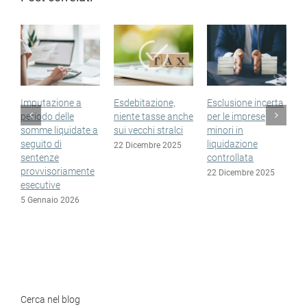
Esdebitazione,
Esclusione incerta
Sopravvenienze
F
niente tasse anche
per le imprese
non tassate anche
u
sui vecchi stralci
minori in
nelle nuove
r
liquidazione
esdebitazioni
s
22 Dicembre 2025
controllata
a
15 Dicembre 2025
e
22 Dicembre 2025
1
Cerca nel blog
Search