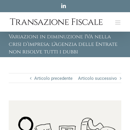
Skip
LinkedIn
to
content
Variazioni in diminuzione IVA nella
crisi d’impresa: l’Agenzia delle Entrate
non risolve tutti i dubbi
Articolo precedente
Articolo successivo
View
Larger
Image