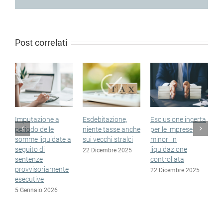
Post correlati
Imputazione a
Esdebitazione,
Esclusione incerta
S
periodo delle
niente tasse anche
per le imprese
n
somme liquidate a
sui vecchi stralci
minori in
n
seguito di
liquidazione
e
22 Dicembre 2025
sentenze
controllata
1
provvisoriamente
22 Dicembre 2025
esecutive
5 Gennaio 2026