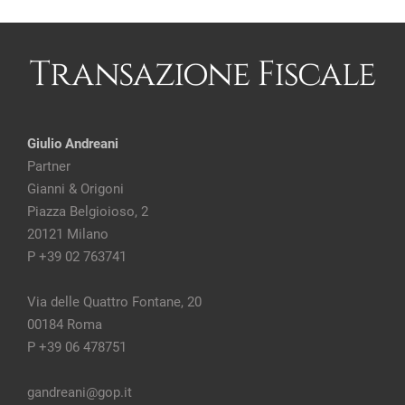
Giulio Andreani
Partner
Gianni & Origoni
Piazza Belgioioso, 2
20121 Milano
P +39 02 763741
Via delle Quattro Fontane, 20
00184 Roma
P +39 06 478751
gandreani@gop.it