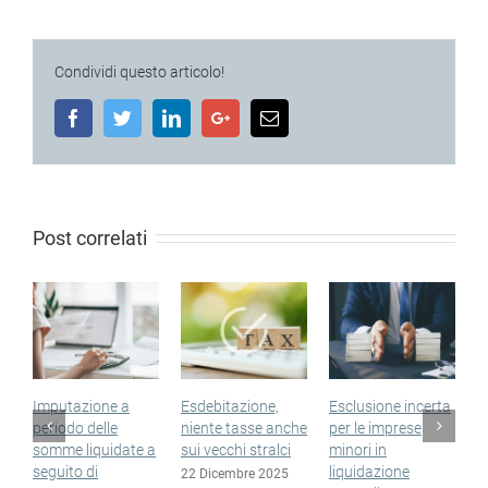
Condividi questo articolo!
Facebook
Twitter
LinkedIn
Google+
Email
Post correlati
Imputazione a
Esdebitazione,
Esclusione incerta
S
periodo delle
niente tasse anche
per le imprese
n
somme liquidate a
sui vecchi stralci
minori in
n
seguito di
liquidazione
e
22 Dicembre 2025