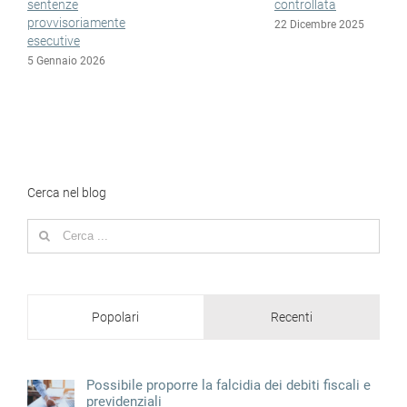
sentenze
controllata
1
provvisoriamente
22 Dicembre 2025
esecutive
5 Gennaio 2026
Cerca nel blog
Search
for:
Popolari
Recenti
Possibile proporre la falcidia dei debiti fiscali e
previdenziali