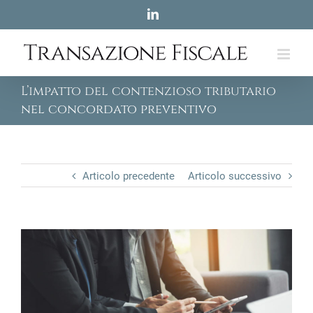
Skip
LinkedIn
to
content
L’impatto del contenzioso tributario
nel concordato preventivo
Articolo precedente
Articolo successivo
View
Larger
Image