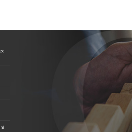
llata
nelle nuove esdebitazioni
15 Dicembre 2025
nze
oni