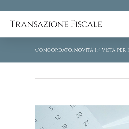
Skip
to
content
Concordato, novità in vista per i
View
Larger
Image