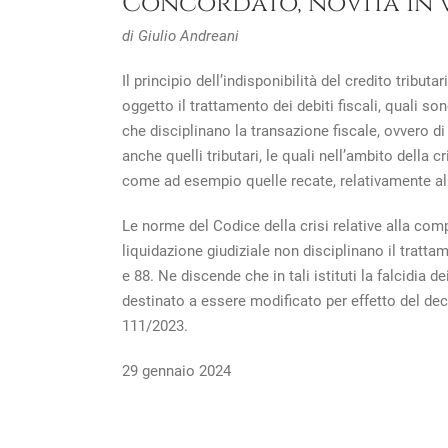
Concordato, novità in vi
di Giulio Andreani
Il principio dell’indisponibilità del credito tribut
oggetto il trattamento dei debiti fiscali, quali so
che disciplinano la transazione fiscale, ovvero di d
anche quelli tributari, le quali nell’ambito della 
come ad esempio quelle recate, relativamente al 
Le norme del Codice della crisi relative alla com
liquidazione giudiziale non disciplinano il trattame
e 88. Ne discende che in tali istituti la falcidia
destinato a essere modificato per effetto del decre
111/2023.
29 gennaio 2024