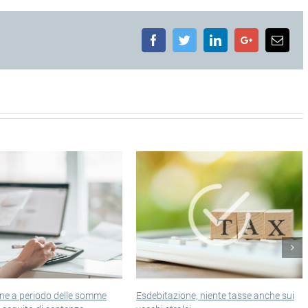
Facebook
Twitter
LinkedIn
Google+
Emai
mme
Esdebitazione, niente tasse anche sui
Esclusione incerta pe