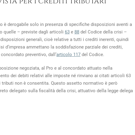
sta per i crediti tributari
ario è derogabile solo in presenza di specifiche disposizioni aventi a
no quelle – previste dagli articoli
63
e
88
del Codice della crisi –
isposizioni generali, cioè relative a tutti i crediti inerenti, quindi
crisi d’impresa ammettano la soddisfazione parziale dei crediti,
concordato preventivo, dall’
articolo 117
del Codice.
posizione negoziata, al Pro e al concordato attuato nella
nto dei debiti relativi alle imposte né rinviano ai citati articoli 63
 dei tributi non è consentita. Questo assetto normativo è però
to delegato sulla fiscalità della crisi, attuativo della legge delega