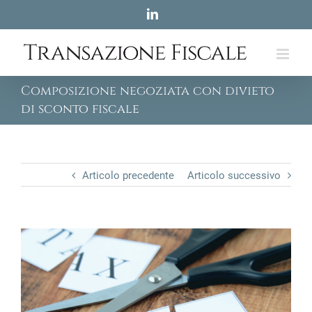
Skip
LinkedIn
to
content
Composizione negoziata con divieto
di sconto fiscale
Articolo precedente
Articolo successivo
View
Larger
Image