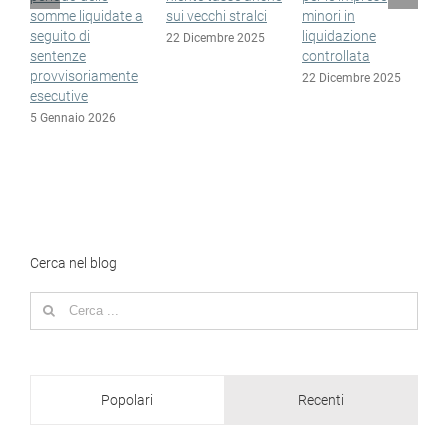
somme liquidate a
sui vecchi stralci
minori in
n
seguito di
liquidazione
e
22 Dicembre 2025
sentenze
controllata
1
provvisoriamente
22 Dicembre 2025
esecutive
5 Gennaio 2026
Cerca nel blog
Search
for:
Popolari
Recenti