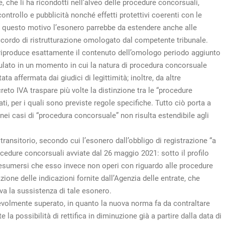
che li ha ricondotti nell’alveo delle procedure concorsuali,
ontrollo e pubblicità nonché effetti protettivi coerenti con le
r questo motivo l’esonero parrebbe da estendere anche alle
ccordo di ristrutturazione omologato dal competente tribunale.
 riproduce esattamente il contenuto dell’omologo periodo aggiunto
mulato in un momento in cui la natura di procedura concorsuale
ta affermata dai giudici di legittimità; inoltre, da altre
reto IVA traspare più volte la distinzione tra le “procedure
ati, per i quali sono previste regole specifiche. Tutto ciò porta a
to nei casi di “procedura concorsuale” non risulta estendibile agli
o transitorio, secondo cui l’esonero dall’obbligo di registrazione “a
rocedure concorsuali avviate dal 26 maggio 2021: sotto il profilo
 desumersi che esso invece non operi con riguardo alle procedure
ione delle indicazioni fornite dall’Agenzia delle entrate, che
va la sussistenza di tale esonero.
volmente superato, in quanto la nuova norma fa da contraltare
a possibilità di rettifica in diminuzione già a partire dalla data di