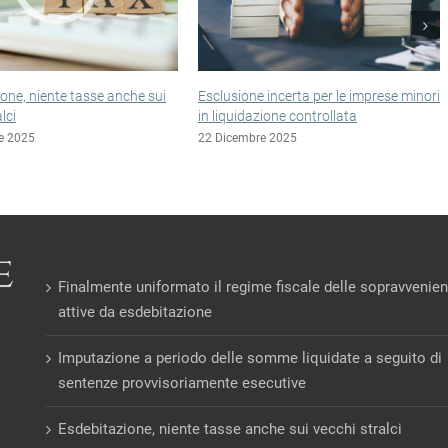
 incerta per le imprese minori
Sopravvenienze non tassate anche
zione controllata
nelle nuove esdebitazioni
e 2025
15 Dicembre 2025
Finalmente uniformato il regime fiscale delle sopravvenie
attive da esdebitazione
Imputazione a periodo delle somme liquidate a seguito di
sentenze provvisoriamente esecutive
Esdebitazione, niente tasse anche sui vecchi stralci