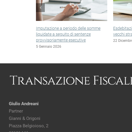
Esdebitazione, niente tasse anche sui
Esclusione
vecchi stralci
in liquida
22 Dicembre 2025
22 Dicembr
Giulio Andreani
Partner
Gianni & Origoni
Piazza Belgioioso, 2
20121 Milano