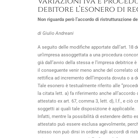
Variazioni Iva e procedu
debitore l’esonero di r
Non riguarda però l’accordo di ristrutturazione dei
di Giulio Andreani
A seguito delle modifiche apportate dall’art. 18 del
un’impresa assoggettata a una procedura concorsu
già dall’avvio della stessa e l’impresa debitrice 
il conseguente venir meno anche del correlato obbl
rettifica ad incremento dell’imposta dovuta o a 
Tale esonero è testualmente riferito alle “procedu
la citata lett. a) fa riferimento anche all’accordo 
attestato ex art. 67, comma 3, lett. d), l.f., e ciò 
soggetti ai quali tale disposizione è applicabile.
Infatti, mentre la possibilità di estendere detto e
attestato può essere esclusa agevolmente, perch
stesso non può dirsi in ordine agli accordi di rist