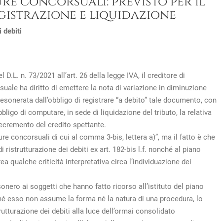
re concorsuali: previsto per il
egistrazione e liquidazione
 debiti
 D.L. n. 73/2021 all’art. 26 della legge IVA, il creditore di
ale ha diritto di emettere la nota di variazione in diminuzione
è esonerata dall’obbligo di registrare “a debito” tale documento, con
igo di computare, in sede di liquidazione del tributo, la relativa
decremento del credito spettante.
re concorsuali di cui al comma 3-bis, lettera a)”, ma il fatto è che
di ristrutturazione dei debiti ex art. 182-bis l.f. nonché al piano
crea qualche criticità interpretativa circa l’individuazione dei
sonero ai soggetti che hanno fatto ricorso all’istituto del piano
é esso non assume la forma né la natura di una procedura, lo
rutturazione dei debiti alla luce dell’ormai consolidato