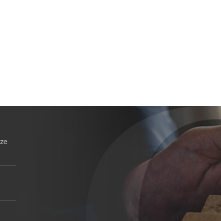
Finalmente uniformato il regime fiscale
Imputazione a periodo dell
delle sopravvenienze attive da
liquidate a seguito di senten
esdebitazione
provvisoriamente esecutive
12 Gennaio 2026
5 Gennaio 2026
nze