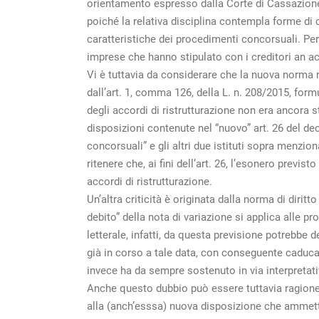
orientamento espresso dalla Corte di Cassazione, 
poiché la relativa disciplina contempla forme di c
caratteristiche dei procedimenti concorsuali. Pe
imprese che hanno stipulato con i creditori an a
Vi è tuttavia da considerare che la nuova norma
dall’art. 1, comma 126, della L. n. 208/2015, for
degli accordi di ristrutturazione non era ancora sta
disposizioni contenute nel “nuovo” art. 26 del dec
concorsuali” e gli altri due istituti sopra menzion
ritenere che, ai fini dell’art. 26, l’esonero previs
accordi di ristrutturazione.
Un’altra criticità è originata dalla norma di diritt
debito” della nota di variazione si applica alle p
letterale, infatti, da questa previsione potrebbe
già in corso a tale data, con conseguente caducaz
invece ha da sempre sostenuto in via interpretati
Anche questo dubbio può essere tuttavia ragione
alla (anch’esssa) nuova disposizione che ammette l