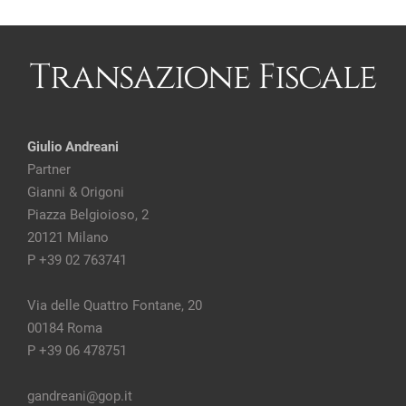
Giulio Andreani
Partner
Gianni & Origoni
Piazza Belgioioso, 2
20121 Milano
P +39 02 763741
Via delle Quattro Fontane, 20
00184 Roma
P +39 06 478751
gandreani@gop.it