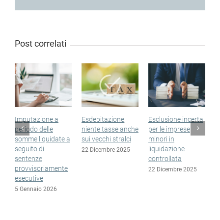
Post correlati
a
Esdebitazione,
Esclusione incerta
Sopravvenienze
niente tasse anche
per le imprese
non tassate anche
ate a
sui vecchi stralci
minori in
nelle nuove
liquidazione
esdebitazioni
22 Dicembre 2025
controllata
15 Dicembre 2025
ente
22 Dicembre 2025
6