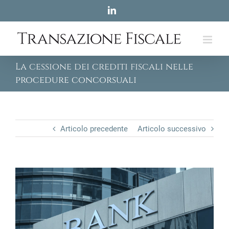
Skip
LinkedIn
to
content
La cessione dei crediti fiscali nelle
procedure concorsuali
Articolo precedente
Articolo successivo
View
Larger
Image