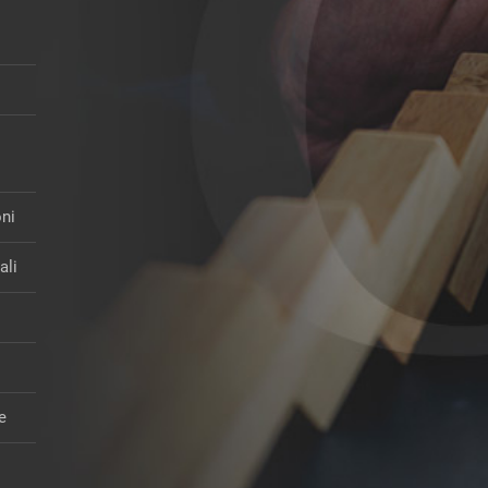
oni
ali
re