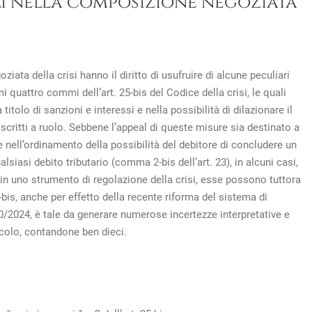
ali nella composizione negoziata
ta della crisi hanno il diritto di usufruire di alcune peculiari
mi quattro commi dell’art. 25-bis del Codice della crisi, le quali
tolo di sanzioni e interessi e nella possibilità di dilazionare il
scritti a ruolo. Sebbene l’appeal di queste misure sia destinato a
 nell’ordinamento della possibilità del debitore di concludere un
siasi debito tributario (comma 2-bis dell’art. 23), in alcuni casi,
 uno strumento di regolazione della crisi, esse possono tuttora
 25-bis, anche per effetto della recente riforma del sistema di
110/2024, è tale da generare numerose incertezze interpretative e
icolo, contandone ben dieci.