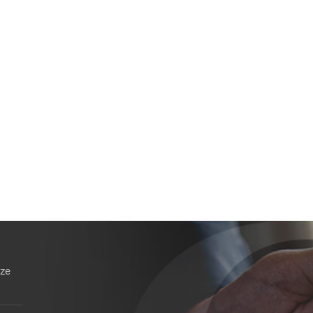
e minori
Sopravvenienze non tassate anche
nelle nuove esdebitazioni
15 Dicembre 2025
nze