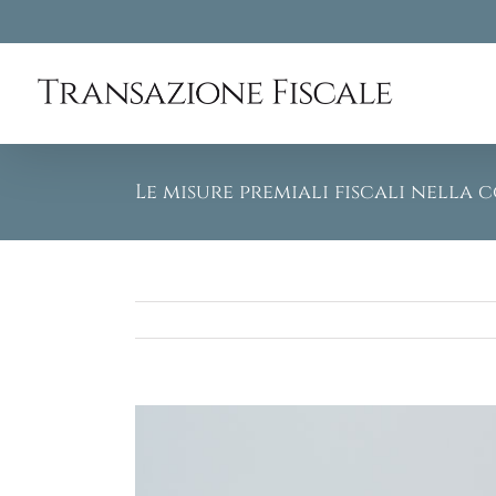
Skip
to
content
Le misure premiali fiscali nella 
View
Larger
Image