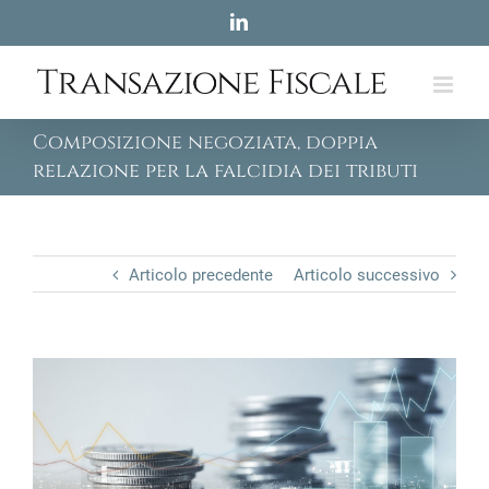
Skip
LinkedIn
to
content
Composizione negoziata, doppia
relazione per la falcidia dei tributi
Articolo precedente
Articolo successivo
View
Larger
Image