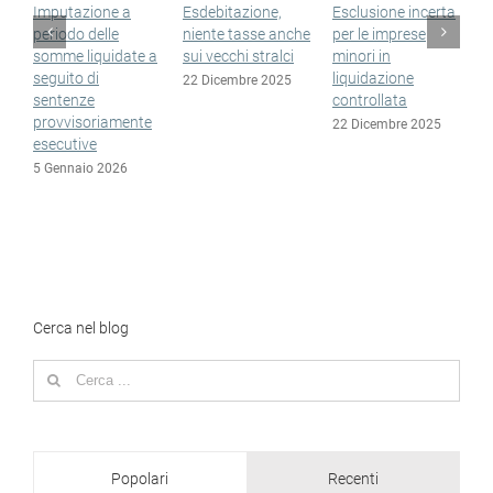
Imputazione a
Esdebitazione,
Esclusione incerta
S
periodo delle
niente tasse anche
per le imprese
n
somme liquidate a
sui vecchi stralci
minori in
n
seguito di
liquidazione
e
22 Dicembre 2025
sentenze
controllata
1
provvisoriamente
22 Dicembre 2025
esecutive
5 Gennaio 2026
Cerca nel blog
Search
for:
Popolari
Recenti