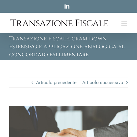
Skip
LinkedIn
to
content
Transazione fiscale: cram down
estensivo e applicazione analogica al
concordato fallimentare
Articolo precedente
Articolo successivo
View
Larger
Image