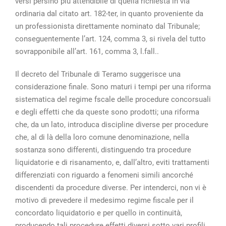
versi persino più attendibile di quella richiesta in via
ordinaria dal citato art. 182-ter, in quanto proveniente da
un professionista direttamente nominato dal Tribunale;
conseguentemente l’art. 124, comma 3, si rivela del tutto
sovrapponibile all’art. 161, comma 3, l.fall..
Il decreto del Tribunale di Teramo suggerisce una
considerazione finale. Sono maturi i tempi per una riforma
sistematica del regime fscale delle procedure concorsuali
e degli effetti che da queste sono prodotti; una riforma
che, da un lato, introduca discipline diverse per procedure
che, al di là della loro comune denominazione, nella
sostanza sono differenti, distinguendo tra procedure
liquidatorie e di risanamento, e, dall’altro, eviti trattamenti
differenziati con riguardo a fenomeni simili ancorché
discendenti da procedure diverse. Per intenderci, non vi è
motivo di prevedere il medesimo regime fiscale per il
concordato liquidatorio e per quello in continuità,
producendo tali procedure effetti diversi sotto vari profili