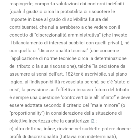
respingerle, comporta valutazioni dai contorni indefiniti
(quali il giudizio circa la probabilità di riscuotere le
imposte in base al grado di solvibilità futura del
contribuente), che nulla avrebbero a che vedere con il
concetto di “discrezionalità amministrativa” (che investe
il bilanciamento di interessi pubblici con quelli privati), né
con quello di “discrezionalità tecnica” (che concerne
l’applicazione di norme tecniche circa la determinazione
del tributo o la sua riscossione), talché “la decisione da
assumere ai sensi dell’art. 182-ter è ascrivibile, sul piano
logico, all’indisponibilità rovesciata perché, se c’è ‘stato di
crisi’, la previsione sull’effettivo incasso futuro del tributo
è sempre una questione ‘controvertibile all’infinito’” e deve
essere adottata secondo il criterio del “male minore” (o
“proportionality”) in considerazione della situazione di
obiettiva incertezza che la caratterizza
[2]
;
c) altra dottrina, infine, rinviene nel suddetto potere-dovere
profili di discrezionalità (tuttavia non indeterminati),