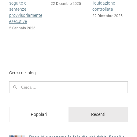
liquidazione
esdebitazioni
22 Dicembre 2025
controllata
15 Dicembre 2025
nte
22 Dicembre 2025
Cerca nel blog
Search
for:
Popolari
Recenti
Possibile proporre la falcidia dei debiti fiscali e
previdenziali