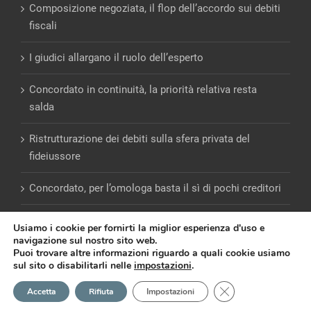
Composizione negoziata, il flop dell’accordo sui debiti
fiscali
I giudici allargano il ruolo dell’esperto
Concordato in continuità, la priorità relativa resta
salda
Ristrutturazione dei debiti sulla sfera privata del
fideiussore
Concordato, per l’omologa basta il sì di pochi creditori
Usiamo i cookie per fornirti la miglior esperienza d'uso e
navigazione sul nostro sito web.
Puoi trovare altre informazioni riguardo a quali cookie usiamo
sul sito o disabilitarli nelle
impostazioni
.
© Copyright 2012 -
2026 | Giulio Andreani |
PRIVACY
|
COOKIE
|
Close GDPR Cookie
Accetta
Rifiuta
Impostazioni
Powered by
Emotion Design