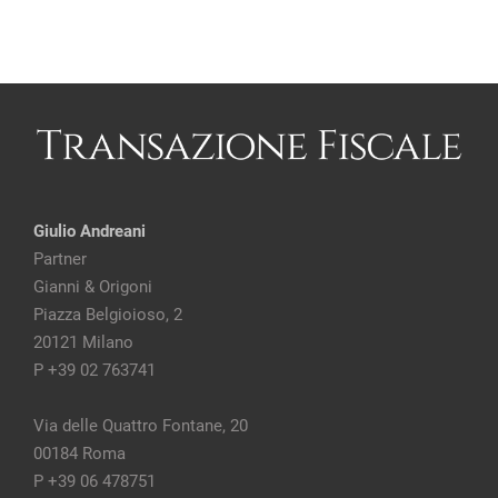
Giulio Andreani
Partner
Gianni & Origoni
Piazza Belgioioso, 2
20121 Milano
P +39 02 763741
Via delle Quattro Fontane, 20
00184 Roma
P +39 06 478751