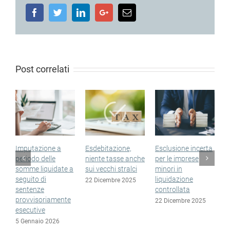
Facebook
Twitter
LinkedIn
Google+
Email
Post correlati
Imputazione a
Esdebitazione,
Esclusione incerta
S
periodo delle
niente tasse anche
per le imprese
n
somme liquidate a
sui vecchi stralci
minori in
n
seguito di
liquidazione
e
22 Dicembre 2025
sentenze
controllata
1
provvisoriamente
22 Dicembre 2025
esecutive
5 Gennaio 2026