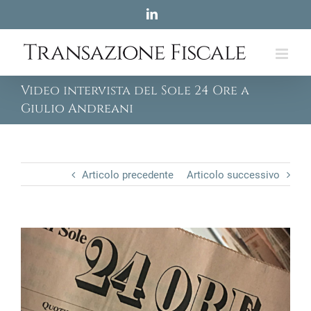
Skip
LinkedIn
to
content
Video intervista del Sole 24 Ore a
Giulio Andreani
Articolo precedente
Articolo successivo
View
Larger
Image