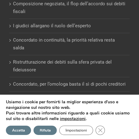
Composizione negoziata, il flop dell’accordo sui debiti
fiscali
I giudici allargano il ruolo dell’esperto
Concordato in continuità, la priorità relativa resta
salda
Ristrutturazione dei debiti sulla sfera privata del
fideiussore
Concordato, per l’omologa basta il sì di pochi creditori
Usiamo i cookie per fornirti la miglior esperienza d'uso e
navigazione sul nostro sito web.
Puoi trovare altre informazioni riguardo a quali cookie usiamo
sul sito o disabilitarli nelle
impostazioni
.
© Copyright 2012 -
2026 | Giulio Andreani |
PRIVACY
|
COOKIE
|
Close GDPR Cookie
Accetta
Rifiuta
Impostazioni
Powered by
Emotion Design