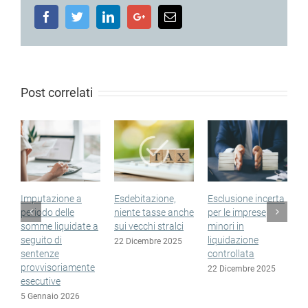
Facebook
Twitter
LinkedIn
Google+
Email
Post correlati
Imputazione a
Esdebitazione,
Esclusione incerta
S
periodo delle
niente tasse anche
per le imprese
n
somme liquidate a
sui vecchi stralci
minori in
n
seguito di
liquidazione
e
22 Dicembre 2025
sentenze
controllata
1
provvisoriamente
22 Dicembre 2025
esecutive
5 Gennaio 2026