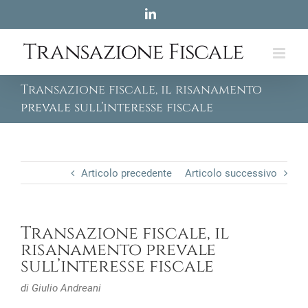
Skip
LinkedIn
to
content
Transazione fiscale, il risanamento
prevale sull’interesse fiscale
Articolo precedente
Articolo successivo
Transazione fiscale, il
risanamento prevale
sull’interesse fiscale
di Giulio Andreani