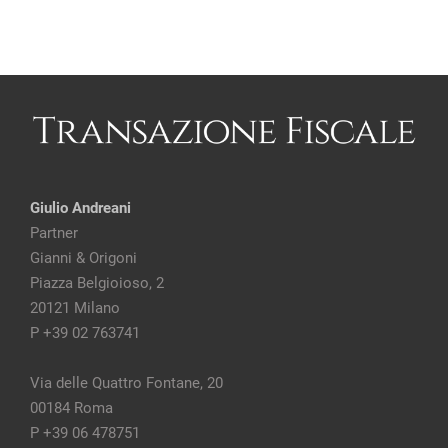
Giulio Andreani
Partner
Gianni & Origoni
Piazza Belgioioso, 2
20121 Milano
P +39 02 763741
Via delle Quattro Fontane, 20
00184 Roma
P +39 06 478751