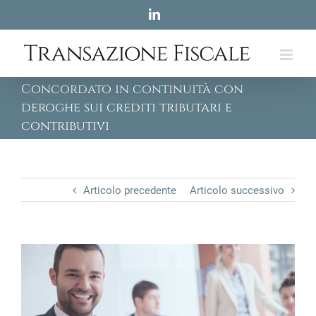
Skip
LinkedIn
to
content
Concordato in continuità con
deroghe sui crediti tributari e
contributivi
Articolo precedente
Articolo successivo
View
Larger
Image