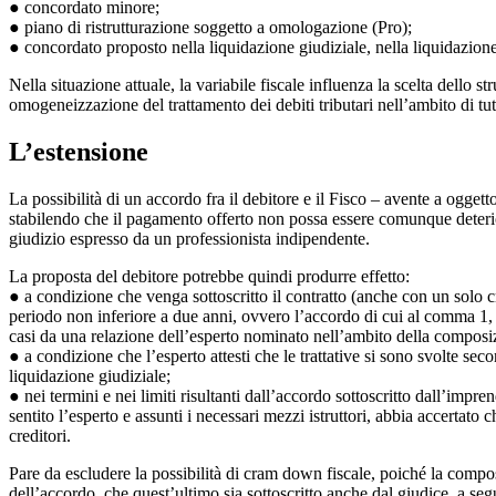
● concordato minore;
● piano di ristrutturazione soggetto a omologazione (Pro);
● concordato proposto nella liquidazione giudiziale, nella liquidazione
Nella situazione attuale, la variabile fiscale influenza la scelta dello 
omogeneizzazione del trattamento dei debiti tributari nell’ambito di tutti
L’estensione
La possibilità di un accordo fra il debitore e il Fisco – avente a oggett
stabilendo che il pagamento offerto non possa essere comunque deteriore 
giudizio espresso da un professionista indipendente.
La proposta del debitore potrebbe quindi produrre effetto:
● a condizione che venga sottoscritto il contratto (anche con un solo cr
periodo non inferiore a due anni, ovvero l’accordo di cui al comma 1, le
casi da una relazione dell’esperto nominato nell’ambito della composi
● a condizione che l’esperto attesti che le trattative si sono svolte sec
liquidazione giudiziale;
● nei termini e nei limiti risultanti dall’accordo sottoscritto dall’impre
sentito l’esperto e assunti i necessari mezzi istruttori, abbia accertato 
creditori.
Pare da escludere la possibilità di cram down fiscale, poiché la comp
dell’accordo, che quest’ultimo sia sottoscritto anche dal giudice, a segu