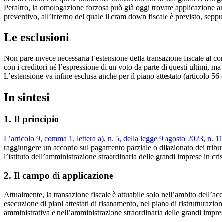
Peraltro, la omologazione forzosa può già oggi trovare applicazione an
preventivo, all’interno del quale il cram down fiscale è previsto, seppu
Le esclusioni
Non pare invece necessaria l’estensione della transazione fiscale al con
con i creditori né l’espressione di un voto da parte di questi ultimi, ma
L’estensione va infine esclusa anche per il piano attestato (articolo 56 
In sintesi
1. Il principio
L’articolo 9, comma 1, lettera a), n. 5, della legge 9 agosto 2023, n. 1
raggiungere un accordo sul pagamento parziale o dilazionato dei tribut
l’istituto dell’amministrazione straordinaria delle grandi imprese in cris
2. Il campo di applicazione
Attualmente, la transazione fiscale è attuabile solo nell’ambito dell’ac
esecuzione di piani attestati di risanamento, nel piano di ristrutturaz
amministrativa e nell’amministrazione straordinaria delle grandi imprese