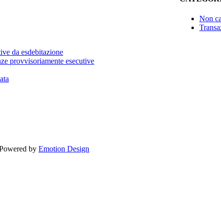
Non ca
Transaz
tive da esdebitazione
nze provvisoriamente esecutive
ata
 Powered by
Emotion Design