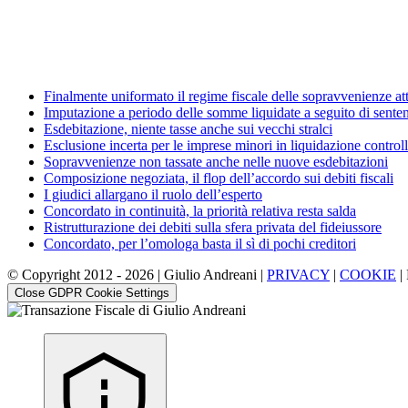
Finalmente uniformato il regime fiscale delle sopravvenienze at
Imputazione a periodo delle somme liquidate a seguito di sente
Esdebitazione, niente tasse anche sui vecchi stralci
Esclusione incerta per le imprese minori in liquidazione controll
Sopravvenienze non tassate anche nelle nuove esdebitazioni
Composizione negoziata, il flop dell’accordo sui debiti fiscali
I giudici allargano il ruolo dell’esperto
Concordato in continuità, la priorità relativa resta salda
Ristrutturazione dei debiti sulla sfera privata del fideiussore
Concordato, per l’omologa basta il sì di pochi creditori
© Copyright 2012 -
2026 | Giulio Andreani |
PRIVACY
|
COOKIE
|
Close GDPR Cookie Settings