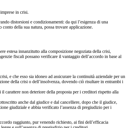
imprese in crisi.
enerando distorsioni e condizionamenti: da qui l’esigenza di una
uto conto della sua natura, possa trovare applicazione.
sere estesa innanzitutto alla composizione negoziata della crisi,
agenzie fiscali possano verificare il vantaggio dell’accordo in base al
crisi, e che esso sia idoneo ad assicurare la continuità aziendale per un
ione della crisi o dell’insolvenza, dovendo ciò risultare in entrambi i
l carattere non deteriore della proposta per i creditori rispetto alla
sottoscritto anche dal giudice e dal cancelliere, dopo che il giudice,
azione giudiziale e abbia verificato l’assenza di pregiudizio per i
ordo raggiunto, pur venendo richiesto, ai fini dell’efficacia
 legge e sull’assenza di pregiudizio per i creditori.