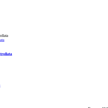
ata
trollata
i