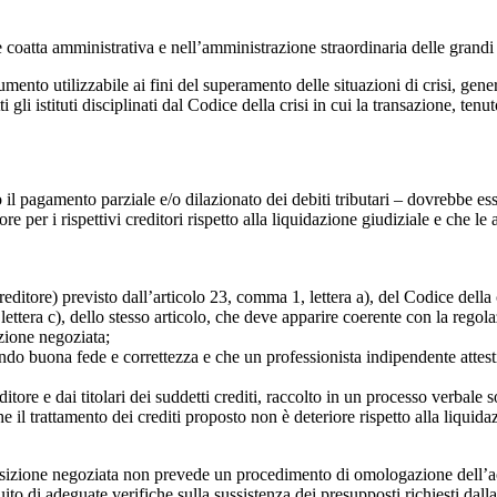
 coatta amministrativa e nell’amministrazione straordinaria delle grandi 
strumento utilizzabile ai fini del superamento delle situazioni di crisi, g
 gli istituti disciplinati dal Codice della crisi in cui la transazione, ten
o il pagamento parziale e/o dilazionato dei debiti tributari – dovrebbe es
per i rispettivi creditori rispetto alla liquidazione giudiziale e che le 
editore) previsto dall’articolo 23, comma 1, lettera a), del Codice della 
ttera c), dello stesso articolo, che deve apparire coerente con la regolaz
zione negoziata;
ondo buona fede e correttezza e che un professionista indipendente attesti i
nditore e dai titolari dei suddetti crediti, raccolto in un processo verbale 
che il trattamento dei crediti proposto non è deteriore rispetto alla liquid
osizione negoziata non prevede un procedimento di omologazione dell’acc
ito di adeguate verifiche sulla sussistenza dei presupposti richiesti dalla