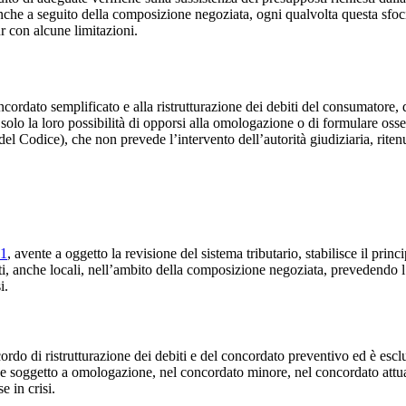
che a seguito della composizione negoziata, ogni qualvolta questa sfoci 
r con alcune limitazioni.
cordato semplificato e alla ristrutturazione dei debiti del consumatore, d
 solo la loro possibilità di opporsi alla omologazione o di formulare osse
del Codice), che non prevede l’intervento dell’autorità giudiziaria, riten
11
, avente a oggetto la revisione del sistema tributario, stabilisce il princ
i, anche locali, nell’ambito della composizione negoziata, prevedendo l’i
i.
cordo di ristrutturazione dei debiti e del concordato preventivo ed è escl
ione soggetto a omologazione, nel concordato minore, nel concordato attua
 in crisi.