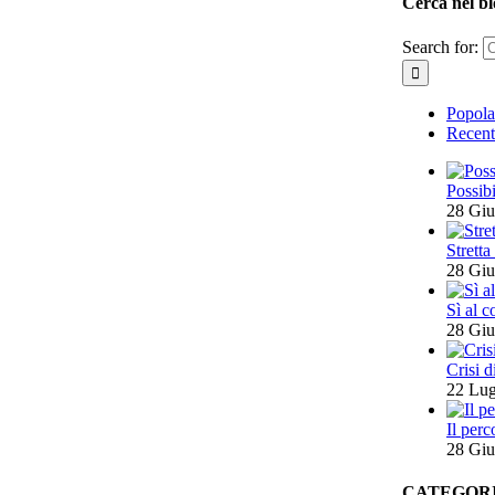
Cerca nel bl
Search for:
Popola
Recent
Possibi
28 Gi
Stretta
28 Gi
Sì al c
28 Gi
Crisi d
22 Lug
Il perc
28 Gi
CATEGOR