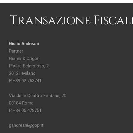
Giulio Andreani
Partner
Gianni & Origoni
Piazza Belgioioso, 2
20121 Milano
P +39 02 763741
Via delle Quattro Fontane, 20
00184 Roma
P +39 06 478751
gandreani@gop.it