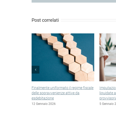
Post correlati
formato il regime fiscale
Imputazione a periodo delle somme
Es
nienze attive da
liquidate a seguito di sentenze
ve
provvisoriamente esecutive
22
6
5 Gennaio 2026