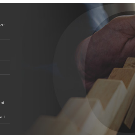
nze
oni
ali